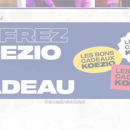
PACK
PACK
u
EVG / EVJF
Double Deal
Français
English
Dutch